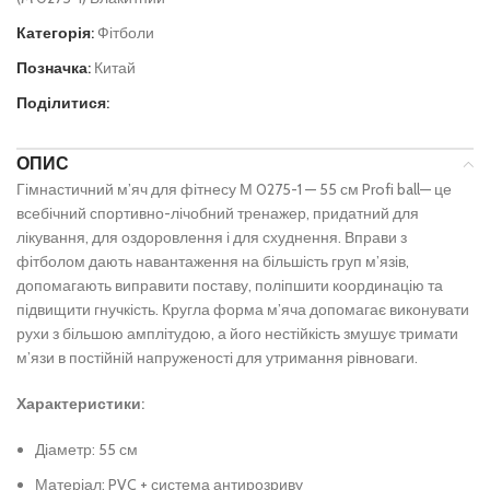
Категорія:
Фітболи
Позначка:
Китай
Поділитися:
ОПИС
Гімнастичний м’яч для фітнесу М 0275-1 — 55 см Profi ball— це
всебічний спортивно-лічобний тренажер, придатний для
лікування, для оздоровлення і для схуднення. Вправи з
фітболом дають навантаження на більшість груп м’язів,
допомагають виправити поставу, поліпшити координацію та
підвищити гнучкість. Кругла форма м’яча допомагає виконувати
рухи з більшою амплітудою, а його нестійкість змушує тримати
м’язи в постійній напруженості для утримання рівноваги.
Характеристики:
Діаметр: 55 см
Матеріал: PVC + система антирозриву