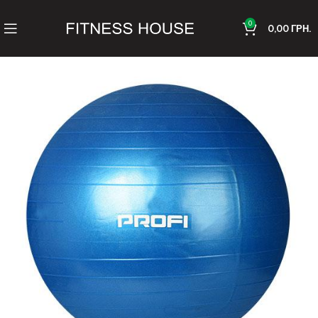
0
0,00
ГРН.