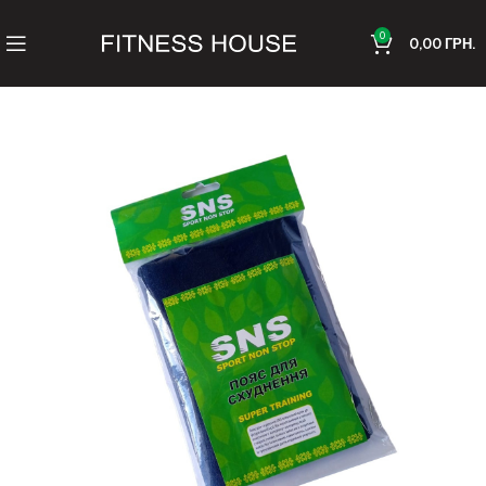
0
0,00
ГРН.