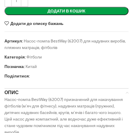
ДОДАТИ В КОШИК
Додати до списку бажань
Артикул:
Насос-помпа BestWay (62007) для надувних виробів,
пляжних матраців, фітболів
Категорія:
Фітболи
Позначка:
Китай
Поділитися:
ОПИС
Насос-помпа BestWay (62007) призначений для накачування
фітболів (м’яч для фітнесу), надувних матраців (пружних),
дитячих надувних басейнів, кругів, м’ячів і багато чого іншого.
Цей насос дуже компактний, але водночас дуже ефективний і
стане чудовим помічником під час накачування надувних
виробів.