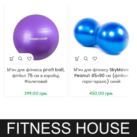
М’яч для фітнеса profi ball,
М’яч для фітнесу SkyMove
фітбол 75 см в коробці,
Peanut 45х90 см (фітбол
Фіолетовий
горіх-арахіс) синій
399,00
грн.
450,00
грн.