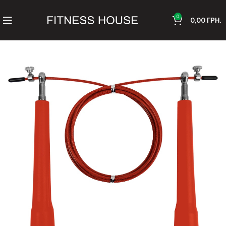
0
0,00
ГРН.