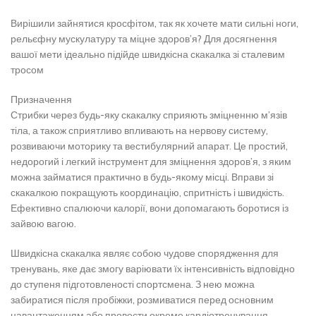
Вирішили зайнятися кросфітом, так як хочете мати сильні ноги,
рельєфну мускулатуру та міцне здоров’я? Для досягнення
вашої мети ідеально підійде швидкісна скакалка зі сталевим
тросом
Призначення
Стрибки через будь-яку скакалку сприяють зміцненню м’язів
тіла, а також сприятливо впливають на нервову систему,
розвиваючи моторику та вестибулярний апарат. Це простий,
недорогий і легкий інструмент для зміцнення здоров’я, з яким
можна займатися практично в будь-якому місці. Вправи зі
скакалкою покращують координацію, спритність і швидкість.
Ефективно спалюючи калорії, вони допомагають боротися із
зайвою вагою.
Швидкісна скакалка являє собою чудове спорядження для
тренувань, яке дає змогу варіювати їх інтенсивність відповідно
до ступеня підготовленості спортсмена. З нею можна
забиратися після пробіжки, розмиватися перед основним
навантаженням або провести окреме кардіотренування.