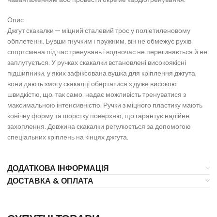
Опис
Джгут скакалки — міцний сталевий трос у поліетиленовому
обплетенні. Бувши гнучким і пружним, він не обмежує рухів
спортсмена під час тренувань і водночас не перегинається й не
заплутується. У ручках скакалки встановлені високоякісні
підшипники, у яких зафіксована вушка для кріплення джгута,
вони дають змогу скакалці обертатися з дуже високою
швидкістю, що, так само, надає можливість тренуватися з
максимальною інтенсивністю. Ручки з міцного пластику мають
конічну форму та шорстку поверхню, що гарантує надійне
захоплення. Довжина скакалки регулюється за допомогою
спеціальних кріплень на кінцях джгута.
ДОДАТКОВА ІНФОРМАЦІЯ
ДОСТАВКА & ОПЛАТА