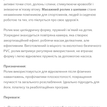
активні точки стоп, долонь і спини, стимулюючи кровообіг і
знімаючи м’язову втому.
Масажний ролик з шипами
стане
незамінним помічником для спортсменів, людей із сидячою
роботою та тих, хто піклується про своє здоров’я.
Ролик має циліндричну форму, пружний і м’який на дотик.
Усередині знаходиться повітряна камера, яка створює
амортизаційний ефект, роблячи масаж делікатним, але
ефективним. Виготовлений із міцного та екологічно безпечного
PVC, ролик витримує регулярне використання, не втрачає
форму і легко відновлює пружність за допомогою насоса.
Призначення:
Ролик використовується для відновлення після фізичних
навантажень, профілактики плоскостопості, покращення
гнучкості та загального розслаблення. Ідеально підходить для
йоги, пілатесу та реабілітаційних програм.
Переваги: