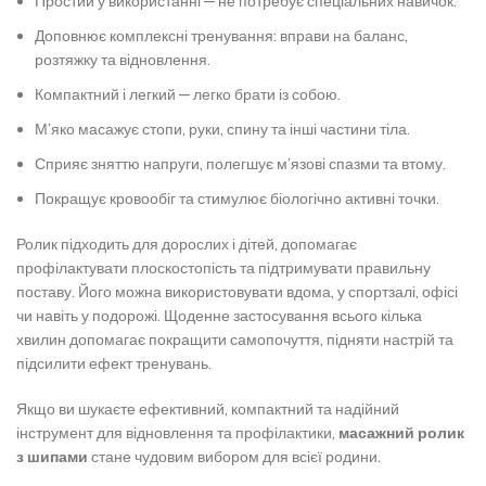
Простий у використанні — не потребує спеціальних навичок.
Доповнює комплексні тренування: вправи на баланс,
розтяжку та відновлення.
Компактний і легкий — легко брати із собою.
М’яко масажує стопи, руки, спину та інші частини тіла.
Сприяє зняттю напруги, полегшує м’язові спазми та втому.
Покращує кровообіг та стимулює біологічно активні точки.
Ролик підходить для дорослих і дітей, допомагає
профілактувати плоскостопість та підтримувати правильну
поставу. Його можна використовувати вдома, у спортзалі, офісі
чи навіть у подорожі. Щоденне застосування всього кілька
хвилин допомагає покращити самопочуття, підняти настрій та
підсилити ефект тренувань.
Якщо ви шукаєте ефективний, компактний та надійний
інструмент для відновлення та профілактики,
масажний ролик
з шипами
стане чудовим вибором для всієї родини.