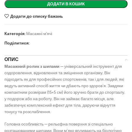
ДОДАТИ В КОШИК
Додати до списку бажань
Категорія:
Масажні м'ячі
Поділитися:
ОПИС
Масажний ролик з шипами
— універсальний інструмент для
оздоровлення, відновлення та зміцнення організму. Він
підходить як для професійних спортсменів, так і для людей, які
ведуть активний спосіб життя чи дбають про здоров’я. Завдяки
компактним розмірам (15×5 см) його зручно брати до спортзалу,
у подорож або на роботу. Він не займає багато місця, але
забезпечує комплексний ефект для тіла, даруючи відчуття
тонусу та розслаблення.
Головна особливість — рельєфна поверхня зі спеціально
розташованими шипами. Вони м’яко впливають на біологічно