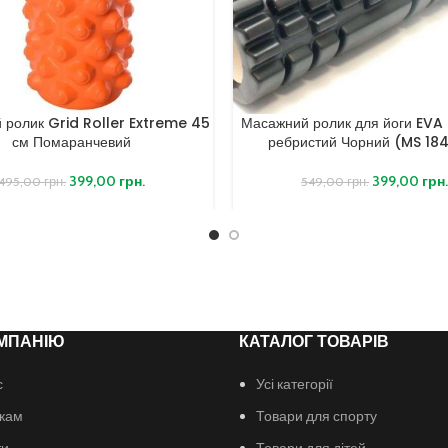
 ролик Grid Roller Extreme 45
Масажний ролик для йоги EVA
см Помаранчевий
ребристий Чорний (MS 18
399,00
грн.
399,00
грн
495,00
грн.
549,00
грн.
МПАНІЮ
КАТАЛОГ ТОВАРІВ
с
Усі категорії
кам
Товари для спорту
ти
Товари для дітей