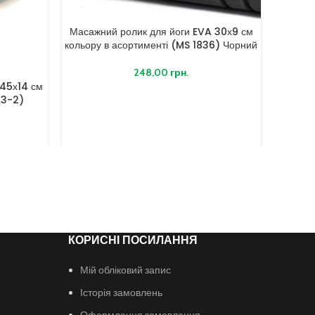
Масажний ролик для йоги EVA 30х9 см
кольору в асортименті (MS 1836) Чорний
248,00
грн.
 45х14 см
Масажни
43-2)
ма
.
КОРИСНІ ПОСИЛАННЯ
Мій обліковий запис
Історія замовлень
Оформлення замовлення