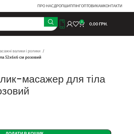
ПРО НАС
ДРОПШИППІНГ
ОПТОВИКАМ
КОНТАКТИ
0
0,00
ГРН.
асажні валики і ролики
ла 52х6х6 см розовий
лик-масажер для тіла
озовий
ДОДАТИ В КОШИК