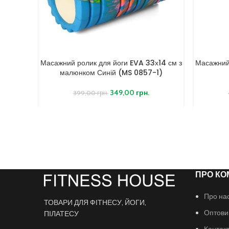
Масажний ролик для йоги EVA 33х14 см з
Масажний
малюнком Синій (MS 0857-1)
349,00
грн.
399,00
грн.
ПРО КО
Про на
ТОВАРИ ДЛЯ ФІТНЕСУ, ЙОГИ,
Оптови
ПІЛАТЕСУ
Контак