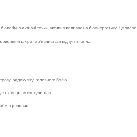
ологічно активні точки, активно впливає на біоенергетику. Це засп
рвоніння шкіри та з’являється відчуття тепла.
трозу, радикуліту, головного болю
є та зміцнює контури тіла
 обмін речовин