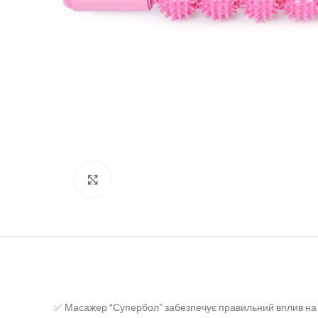
Клацніть, щоб збільшити
✅ Масажер “Супербол” забезпечує правильний вплив на бі