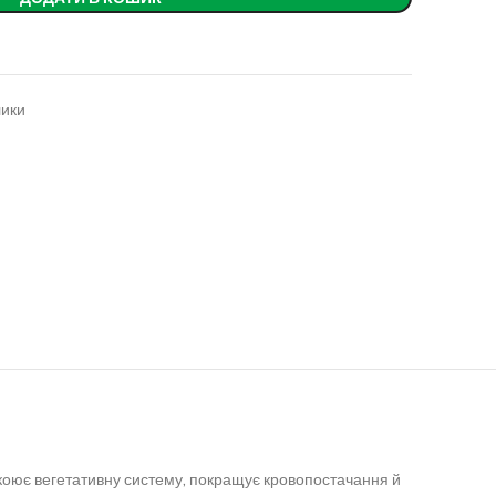
лики
окоює вегетативну систему, покращує кровопостачання й