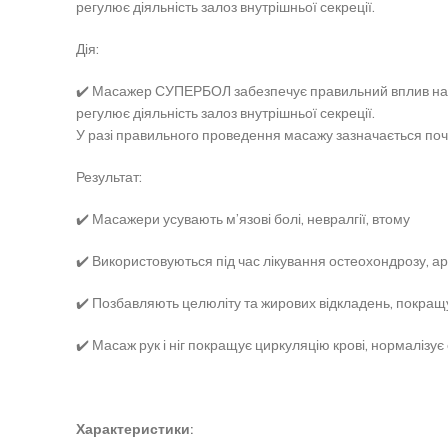
регулює діяльність залоз внутрішньої секреції.
Дія:
✔️ Масажер СУПЕРБОЛ забезпечує правильний вплив на бі
регулює діяльність залоз внутрішньої секреції.
У разі правильного проведення масажу зазначається поче
Результат:
✔️ Масажери усувають м’язові болі, невралгії, втому
✔️ Використовуються під час лікування остеохондрозу, ар
✔️ Позбавляють целюліту та жирових відкладень, покращу
✔️ Масаж рук і ніг покращує циркуляцію крові, нормалізує
Характеристики: