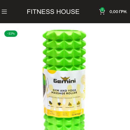
0
0,00
ГРН.
-22%