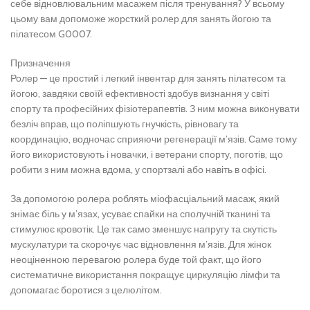
себе відновлювальним масажем після тренування? У всьому
цьому вам допоможе жорсткий ролер для занять йогою та
пілатесом G0007.
Призначення
Ролер — це простий і легкий інвентар для занять пілатесом та
йогою, завдяки своїй ефективності здобув визнання у світі
спорту та професійних фізіотерапевтів. З ним можна виконувати
безліч вправ, що поліпшують гнучкість, рівновагу та
координацію, водночас сприяючи регенерації м’язів. Саме тому
його використовують і новачки, і ветерани спорту, поготів, що
робити з ним можна вдома, у спортзалі або навіть в офісі.
За допомогою ролера роблять міофасціальний масаж, який
знімає біль у м’язах, усуває спайки на сполучній тканині та
стимулює кровотік. Це так само зменшує напругу та скутість
мускулатури та скорочує час відновлення м’язів. Для жінок
неоціненною перевагою ролера буде той факт, що його
систематичне використання покращує циркуляцію лімфи та
допомагає боротися з целюлітом.