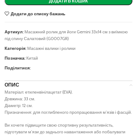
ДОДАТИ В КОШИК
Додати до списку бажань
Артикул:
Масажний ролик для йоги Gemini 33х14 см з виїмкою
під спину Салатовий (G0007GR)
Категорія:
Масажні валики і ролики
Позначка:
Китай
Поділитися:
ОПИС
Матеріал: етиленвінілацетат (EVA).
Довжина: 33 см.
Діаметр: 12 см.
Призначення: для поглибленого пропрацювання м’язів і фасцій.
Ви хочете підвищити свою спортивну результативність,
підготувати м’язи до заднього навантаження або побалувати