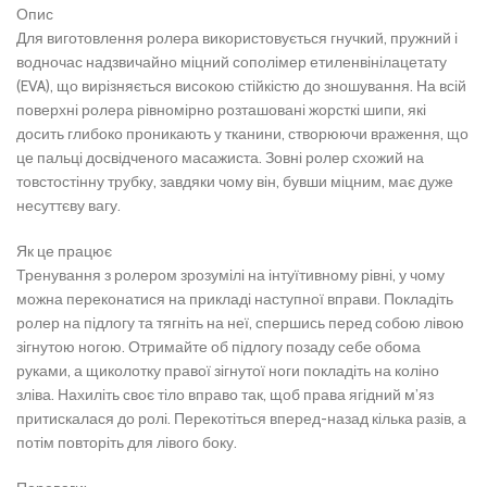
Опис
Для виготовлення ролера використовується гнучкий, пружний і
водночас надзвичайно міцний сополімер етиленвінілацетату
(EVA), що вирізняється високою стійкістю до зношування. На всій
поверхні ролера рівномірно розташовані жорсткі шипи, які
досить глибоко проникають у тканини, створюючи враження, що
це пальці досвідченого масажиста. Зовні ролер схожий на
товстостінну трубку, завдяки чому він, бувши міцним, має дуже
несуттєву вагу.
Як це працює
Тренування з ролером зрозумілі на інтуїтивному рівні, у чому
можна переконатися на прикладі наступної вправи. Покладіть
ролер на підлогу та тягніть на неї, спершись перед собою лівою
зігнутою ногою. Отримайте об підлогу позаду себе обома
руками, а щиколотку правої зігнутої ноги покладіть на коліно
зліва. Нахиліть своє тіло вправо так, щоб права ягідний м’яз
притискалася до ролі. Перекотіться вперед-назад кілька разів, а
потім повторіть для лівого боку.