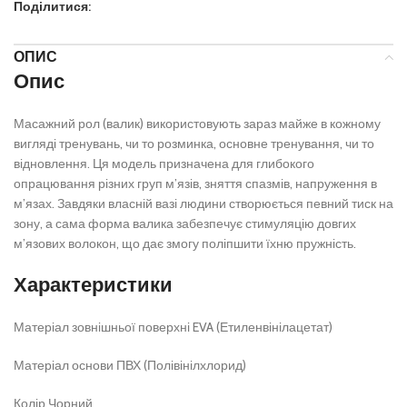
Поділитися:
ОПИС
Опис
Масажний рол (валик) використовують зараз майже в кожному
вигляді тренувань, чи то розминка, основне тренування, чи то
відновлення. Ця модель призначена для глибокого
опрацювання різних груп м’язів, зняття спазмів, напруження в
м’язах. Завдяки власній вазі людини створюється певний тиск на
зону, а сама форма валика забезпечує стимуляцію довгих
м’язових волокон, що дає змогу поліпшити їхню пружність.
Характеристики
Матеріал зовнішньої поверхні EVA (Етиленвінілацетат)
Матеріал основи ПВХ (Полівінілхлорид)
Колір Чорний