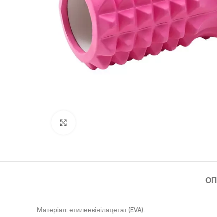
Клацніть, щоб збільшити
ОП
Матеріал: етиленвінілацетат (EVA).