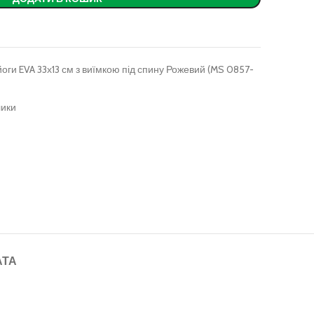
ги EVA 33х13 см з виїмкою під спину Рожевий (MS 0857-
лики
АТА