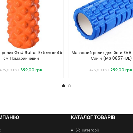
 ролик Grid Roller Extreme 45
Масажний ролик для йоги EVA
см Помаранчевий
Синій (MS 0857-BL)
399,00
грн.
299,00
грн
495,00
грн.
426,00
грн.
МПАНІЮ
КАТАЛОГ ТОВАРІВ
с
Усі категорії