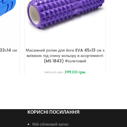
 33х14 см
Масажний ролик для йоги EVA 45х13 см з
Масажни
виїмкою під спину кольору в асортименті
ма
(MS 1843) Фіолетовий
.
399,00
грн.
549,00
грн.
КОРИСНІ ПОСИЛАННЯ
Мій обліковий запис