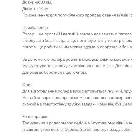
Довжина: 33 см.
Діаметр: 13 см.
Призначення: для поглибленого пропрацювання м’язів і 
Призначення
Ролер — це простий і легкий інвентар для занять пілатесо
виконувати безліч вправ, що поліпшують гнучкість, рівнов
поготів, що робити з ним можна вдома, у спортзалі або нав
За допомогою ролера роблять міофасціальний масаж, який 
мускулатури та скорочує час відновлення м’язів. Для ж
допомагає боротися з целюлітом.
Опис
Для виготовлення ролера використовується гнучкий, пруж
На всій поверхні ролера рівномірно розташовані жорсткі
схожий на товстостінну трубку, завдяки чому він, бувши м
Як це працює
Тренування з ролером зрозумілі на інтуїтивному рівні, у
лівою зігнутою ногою. Отримайте об підлогу позаду себе о