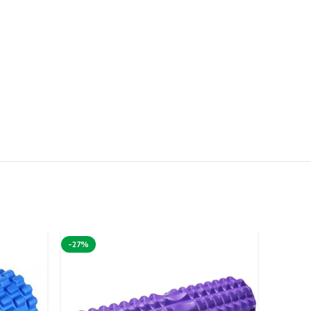
-27%
-13%