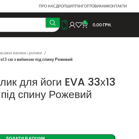
ПРО НАС
ДРОПШИППІНГ
ОПТОВИКАМ
КОНТАКТИ
0
0,00
ГРН.
асажні валики і ролики
х13 см з виїмкою під спину Рожевий
лик для йоги EVA 33х13
 під спину Рожевий
ДОДАТИ В КОШИК