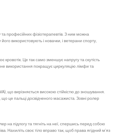
ту та професійних фізіотерапевтів. З ним можна
 його використовують і новачки, і ветерани спорту,
є кровотік. Це так само зменшує напругу та скутість
ичне використання покращує циркуляцію лімфи та
A), що вирізняється високою стійкістю до зношування.
, що це пальці досвідченого масажиста. Зовні ролер
лер на підлогу та тягніть на неї, спершись перед собою
ва. Нахиліть своє тіло вправо так, щоб права ягідний м’яз