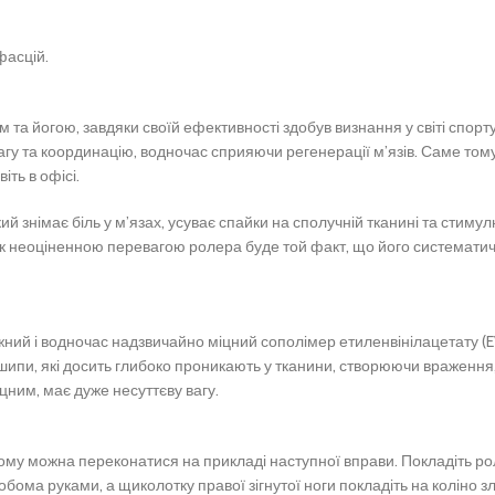
фасцій.
м та йогою, завдяки своїй ефективності здобув визнання у світі спор
агу та координацію, водночас сприяючи регенерації м’язів. Саме тому
іть в офісі.
знімає біль у м’язах, усуває спайки на сполучній тканині та стимулю
інок неоціненною перевагою ролера буде той факт, що його системат
ний і водночас надзвичайно міцний сополімер етиленвінілацетату (EV
 шипи, які досить глибоко проникають у тканини, створюючи враження
іцним, має дуже несуттєву вагу.
 чому можна переконатися на прикладі наступної вправи. Покладіть ро
бома руками, а щиколотку правої зігнутої ноги покладіть на коліно злі