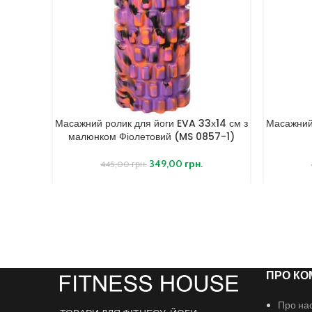
Масажний ролик для йоги EVA 33х14 см з
Масажний
малюнком Фіолетовий (MS 0857-1)
349,00
грн.
445,00
грн.
ПРО КО
Про на