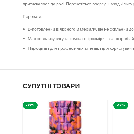
притискалася до ролі. Перекотіться вперед-назад кілька ра
Переваги:
Виготовлений із якісного матеріалу, він не схильний д
Має невелику вагу та компактні розміри — за потреби й
Підходить і для професійних атлетів, і для користувачів
СУПУТНІ ТОВАРИ
-22%
-19%