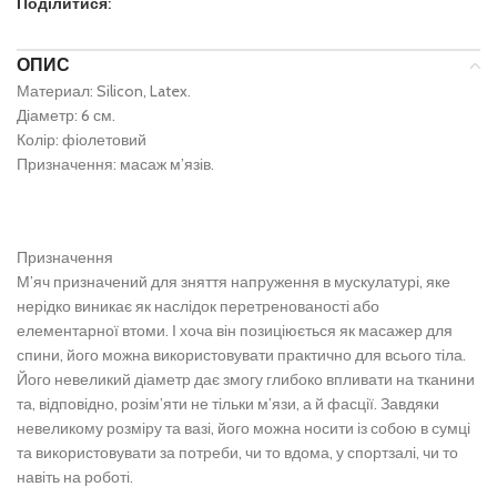
Поділитися:
ОПИС
Материал: Silicon, Latex.
Діаметр: 6 см.
Колір: фіолетовий
Призначення: масаж м’язів.
Призначення
М’яч призначений для зняття напруження в мускулатурі, яке
нерідко виникає як наслідок перетренованості або
елементарної втоми. І хоча він позиціюється як масажер для
спини, його можна використовувати практично для всього тіла.
Його невеликий діаметр дає змогу глибоко впливати на тканини
та, відповідно, розім’яти не тільки м’язи, а й фасції. Завдяки
невеликому розміру та вазі, його можна носити із собою в сумці
та використовувати за потреби, чи то вдома, у спортзалі, чи то
навіть на роботі.