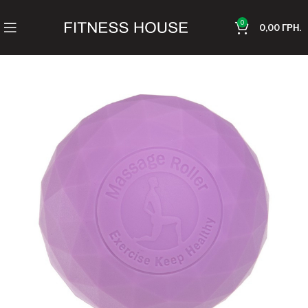
0
0,00
ГРН.