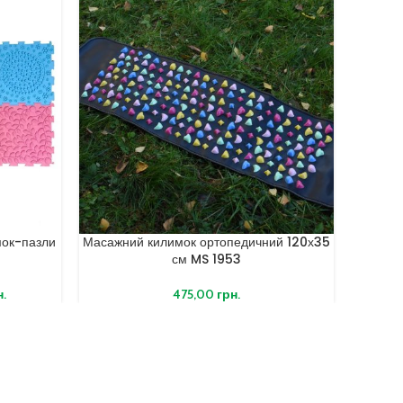
ок-пазли
Масажний килимок ортопедичний 120х35
Ортопе
см MS 1953
н.
475,00
грн.