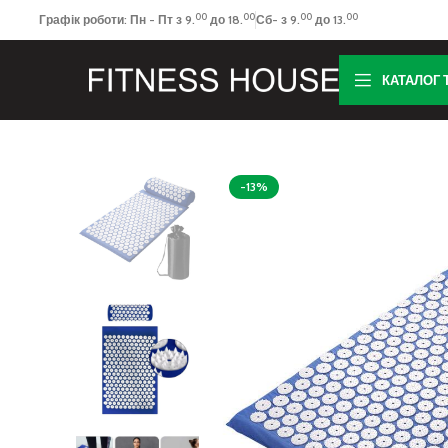
00
00
00
00
Графік роботи: Пн - Пт з 9.
до 18.
Сб- з 9.
до 13.
КАТАЛОГ 
-13%