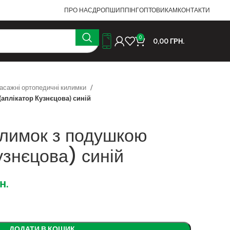
ПРО НАС
ДРОПШИППІНГ
ОПТОВИКАМ
КОНТАКТИ
0
0,00
ГРН.
асажні ортопедичні килимки
аплікатор Кузнєцова) синій
лимок з подушкою
узнєцова) синій
н.
ДОДАТИ В КОШИК