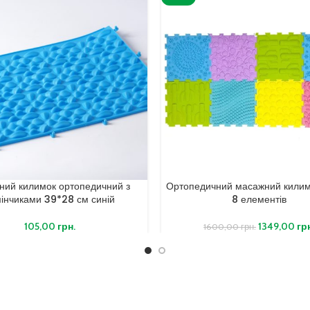
ний килимок ортопедичний з
Ортопедичний масажний килим
інчиками 39*28 см синій
8 елементів
105,00
грн.
1349,00
гр
1600,00
грн.