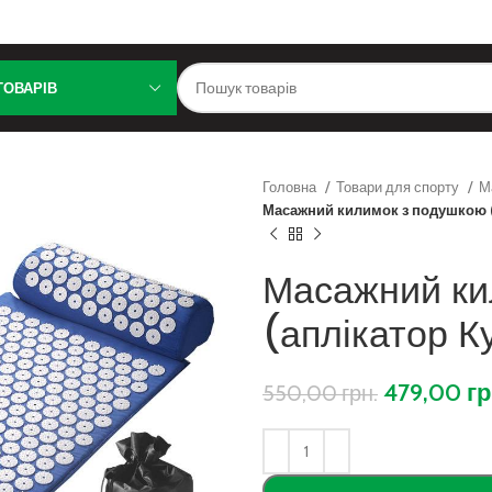
ТОВАРІВ
Головна
Товари для спорту
М
Масажний килимок з подушкою (
Масажний ки
(аплікатор К
479,00
гр
550,00
грн.