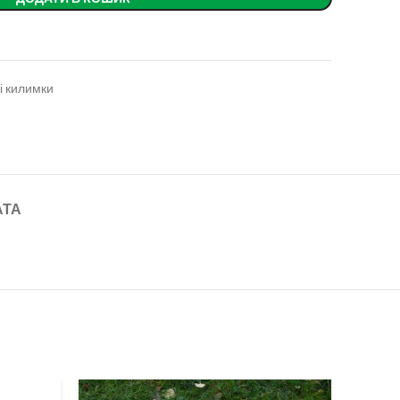
і килимки
АТА