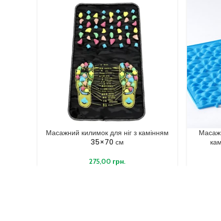
Масажний килимок для ніг з камінням
Масаж
35×70 см
кам
275,00
грн.