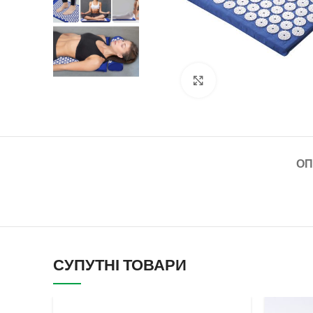
Клацніть, щоб збільш
ОП
СУПУТНІ ТОВАРИ