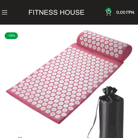
0
0,00
ГРН.
-13%