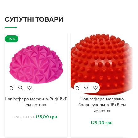
СУПУТНІ ТОВАРИ
-10%
Напівсфера масажна Риф16х9
Напівсфера масажна
см розова
балансувальна 16х9 см
червона
135,00
грн.
150,00
грн.
129,00
грн.