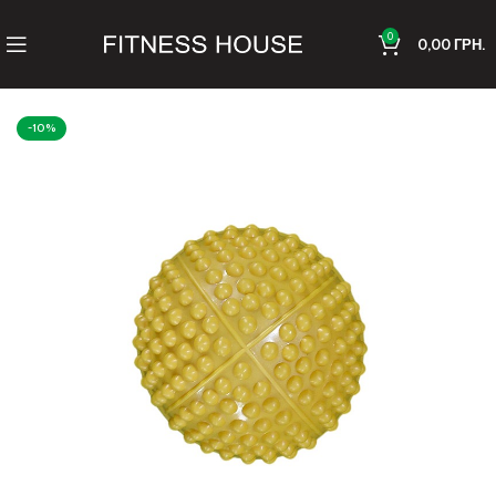
0
0,00
ГРН.
-10%