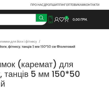
ПРО НАС
ДРОПШИППІНГ
ОПТОВИКАМ
КОНТАКТИ
0
0,00
ГРН.
илимки для йоги і фітнесу
оги, фітнесу, танців 5 мм 150*50 см Фіолетовий
имок (каремат) для
у, танців 5 мм 150*50
ий