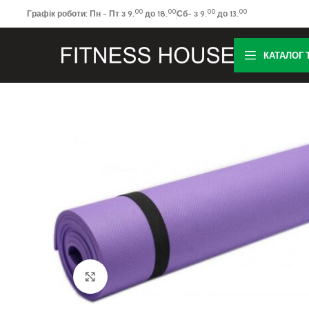
00
00
00
00
Графік роботи: Пн - Пт з 9.
до 18.
Сб- з 9.
до 13.
КАТАЛОГ 
Клацніть, щоб збільшити