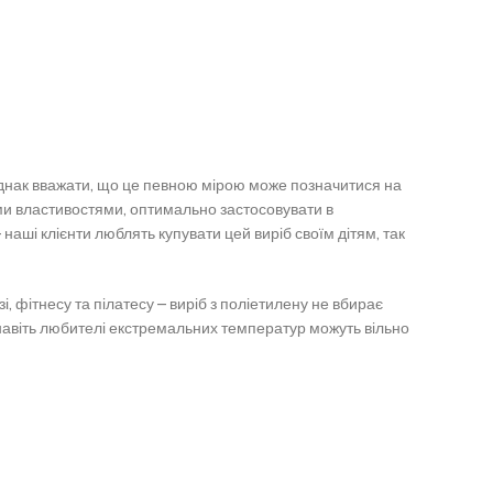
однак вважати, що це певною мірою може позначитися на
ими властивостями, оптимально застосовувати в
аші клієнти люблять купувати цей виріб своїм дітям, так
, фітнесу та пілатесу – виріб з поліетилену не вбирає
о навіть любителі екстремальних температур можуть вільно