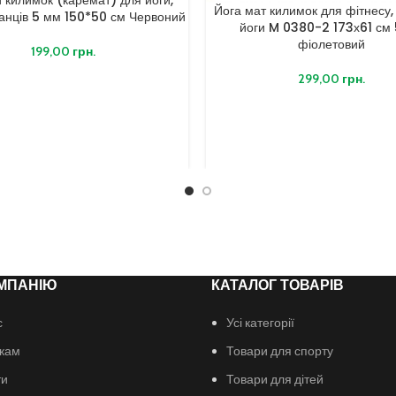
Йога мат килимок для фітнесу, 
танців 5 мм 150*50 см Червоний
йоги M 0380-2 173х61 см
фіолетовий
199,00
грн.
299,00
грн.
МПАНІЮ
КАТАЛОГ ТОВАРІВ
с
Усі категорії
кам
Товари для спорту
ти
Товари для дітей