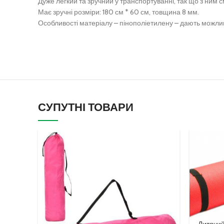
Дуже легкий та зручний у транспортуванні, так що з ним
Має зручні розміри: 180 см * 60 см, товщина 8 мм.
Особливості матеріалу – пінополіетилену – дають можливі
СУПУТНІ ТОВАРИ
Дитячий