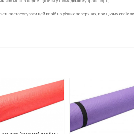
 сміливо можна переміщатися у громадському транспорті,
сть застосовувати цей виріб на різних поверхнях, при цьому своїх ви
 килимок (каремат) для йоги,