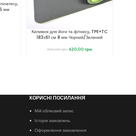
пілатесу,
 5 мм
Килимок для йоги та фітнесу, TPE+TC
Килим
183х61 см 8 мм Чорний/Зелений
183х6
620,00
грн.
700,00
грн.
КОРИСНІ ПОСИЛАННЯ
Мій обліковий запис
Історія замовлень
Оформлення замовлення