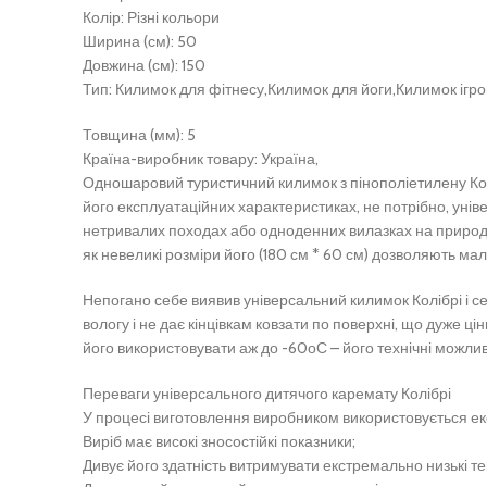
Колір: Різні кольори
Ширина (см): 50
Довжина (см): 150
Тип: Килимок для фітнесу,Килимок для йоги,Килимок ігр
Товщина (мм): 5
Країна-виробник товару: Україна,
Одношаровий туристичний килимок з пінополіетилену Кол
його експлуатаційних характеристиках, не потрібно, уні
нетривалих походах або одноденних вилазках на природу з
як невеликі розміри його (180 см * 60 см) дозволяють м
Непогано себе виявив універсальний килимок Колібрі і се
вологу і не дає кінцівкам ковзати по поверхні, що дуже 
його використовувати аж до -60оС – його технічні можливо
Переваги універсального дитячого каремату Колібрі
У процесі виготовлення виробником використовується екол
Виріб має високі зносостійкі показники;
Дивує його здатність витримувати екстремально низькі те