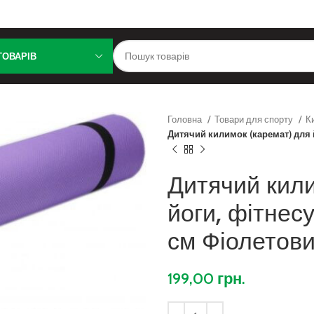
ТОВАРІВ
Головна
Товари для спорту
К
Дитячий килимок (каремат) для й
Дитячий кил
йоги, фітнес
см Фіолетов
199,00
грн.