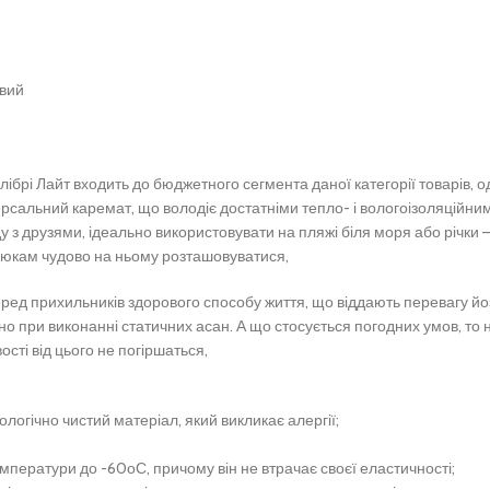
овий
ібрі Лайт входить до бюджетного сегмента даної категорії товарів, 
версальний каремат, що володіє достатніми тепло- і вологоізоляційн
 друзями, ідеально використовувати на пляжі біля моря або річки – н
алюкам чудово на ньому розташовуватися,
ред прихильників здорового способу життя, що віддають перевагу йозі
цінно при виконанні статичних асан. А що стосується погодних умов, т
сті від цього не погіршаться,
огічно чистий матеріал, який викликає алергії;
мператури до -60оС, причому він не втрачає своєї еластичності;