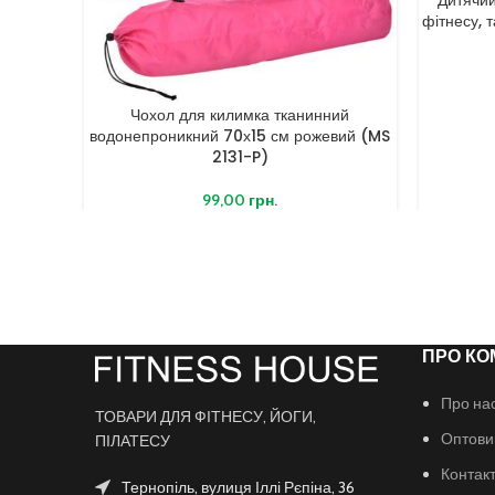
фітнесу, 
Чохол для килимка тканинний
водонепроникний 70х15 см рожевий (MS
2131-P)
99,00
грн.
ПРО КО
Про на
ТОВАРИ ДЛЯ ФІТНЕСУ, ЙОГИ,
Оптови
ПІЛАТЕСУ
Контак
Тернопіль, вулиця Іллі Рєпіна, 36