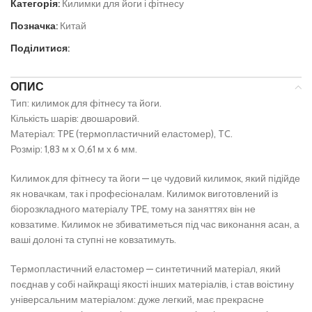
Категорія:
Килимки для йоги і фітнесу
Позначка:
Китай
Поділитися:
ОПИС
Тип: килимок для фітнесу та йоги.
Кількість шарів: двошаровий.
Матеріал: TPE (термопластичний еластомер), TC.
Розмір: 1,83 м x 0,61 м x 6 мм.
Килимок для фітнесу та йоги — це чудовий килимок, який підійде
як новачкам, так і професіоналам. Килимок виготовлений із
біорозкладного матеріалу TPE, тому на заняттях він не
ковзатиме. Килимок не збиватиметься під час виконання асан, а
ваші долоні та ступні не ковзатимуть.
Термопластичний еластомер — синтетичний матеріал, який
поєднав у собі найкращі якості інших матеріалів, і став воістину
універсальним матеріалом: дуже легкий, має прекрасне