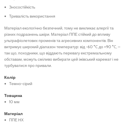
Зносостійкість
Тривалість використання
Матеріал екологічно безпечний, тому не викликає алергії та
різних подразнень шкіри. Матеріал ППЕ стійкий до впливу
ультрафіолетових променів та агресивних компонентів. Він
витримує широкий діапазон температур: від -60 °C до +90 °C, –
так що, походники, що віддають перевагу екстремальному
обставам, можуть сміливо вибирати цей іжівський каремат і не
турбуватися про привали.
Колір
Темно-сірий
Товщина
10 мм
Матеріал
ППЕ НХ