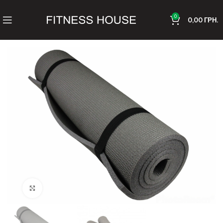
0
0,00
ГРН.
Клацніть, щоб збільшити