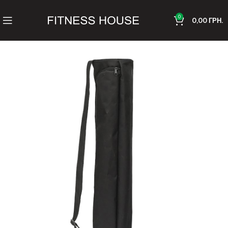
0
0,00
ГРН.