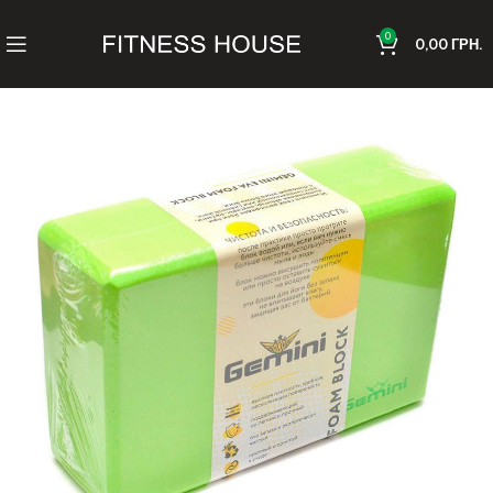
0
0,00
ГРН.