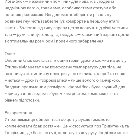
Йога-блок — незамінний помічник для новачків, людей із
надмірною вагою, травмами, особливостями статури або
поганою розтяжкою. Він допомагає зберігати рівновагу,
розвиває гнучкість і забезпечує комфорт на першому етапі
занять. Залежно від типу вправи цегла кладуть під різні частини
тіла — руки, спину, голову. Ця модель — класичний варіант цегли
з оптимальним розміром і приємного забарвлення.
Опис
Опорний блок має шість площин і зовні дійсно схожий на цеглу.
Етиленвінілацетат має комфортну температуру для тіла, не
накопичує статистичну електрику, не викликає алергії та легко
миється — досить «зброюватися» лише вологою ганчіркою.
Завдяки продуманим розмірам і формі блок буде зручний для
користування людям із будь-яким ростом, комплекцією та
рівнем підготовки.
Використання
У позі півмісяця обприніться об цеглу рукою і зможете
компенсувати брак розтяжки. Це ж стосується поз Трикутника та
Танцівниці, де блок, по суті, подовжує вашу руку. Іноді вам може