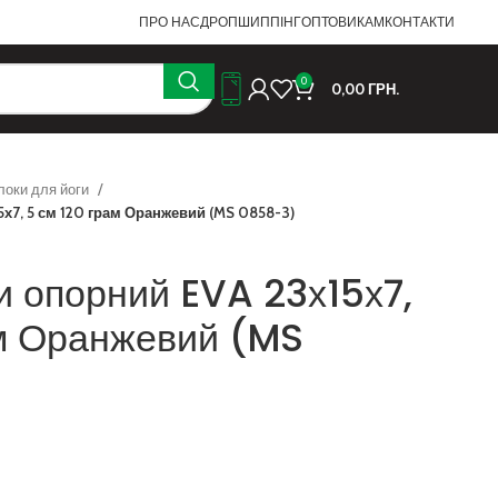
ПРО НАС
ДРОПШИППІНГ
ОПТОВИКАМ
КОНТАКТИ
0
0,00
ГРН.
локи для йоги
5х7, 5 см 120 грам Оранжевий (MS 0858-3)
и опорний EVA 23х15х7,
ам Оранжевий (MS