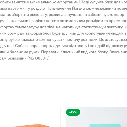
робити заняття максимально комфортними?
Тоді купуйте блок для йог
ими партіями, і у роздріб.
Призначення
Йога-блок – незамінний поміч
магає зберігати рівновагу, розвиває гнучкість та забезпечує комфорт
ель – класичний варіант цегли з оптимальним розміром та приємно
фортну температуру для тіла, не накопичує статистичну електрику, не
им розмірам та формі блок буде зручний для користування людям з 
 цеглу рукою і зможете компенсувати нестачу розтяжки.
Це ж стосується
, у позі Собаки пара опор кладеться під голову і по одній під кожну р
адний баланс на руках.
Переваги:
Класичний вид йога блоку.
Виконаний
 грам Бірюзовий (MS 0858-3)
-15%