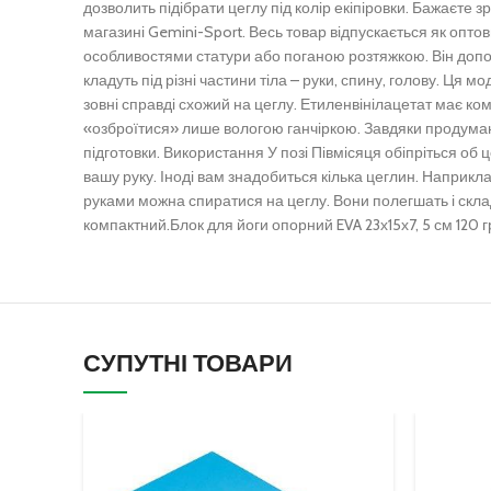
дозволить підібрати цеглу під колір екіпіровки.
Бажаєте з
магазині Gemini-Sport.
Весь товар відпускається як оптов
особливостями статури або поганою розтяжкою.
Він допо
кладуть під різні частини тіла – руки, спину, голову.
Ця мод
зовні справді схожий на цеглу.
Етиленвінілацетат має ком
«озброїтися» лише вологою ганчіркою.
Завдяки продуман
підготовки.
Використання
У позі Півмісяця обіпріться об
вашу руку.
Іноді вам знадобиться кілька цеглин.
Наприклад
руками можна спиратися на цеглу.
Вони полегшать і скл
компактний.
Блок для йоги опорний EVA 23х15х7, 5 см 120
СУПУТНІ ТОВАРИ