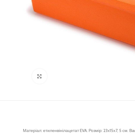
Клацніть, щоб збільшити
Матеріал: етиленвінілацетат EVA.
Розмір: 23х15х7, 5 см.
Ва