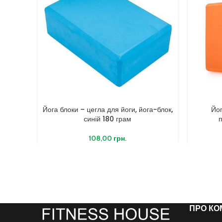
Йога блоки – цегла для йоги, йога-блок,
Йог
синій 180 грам
108,00
грн.
ПРО КО