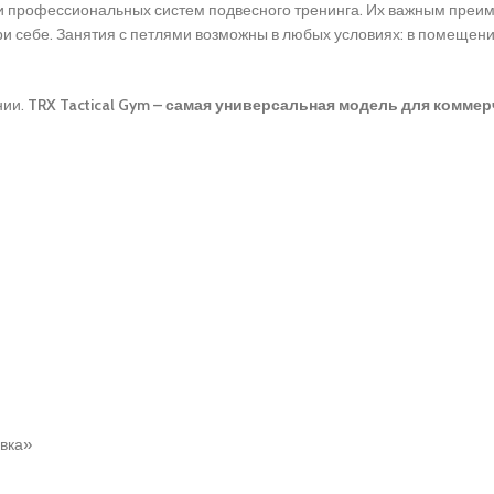
х и профессиональных систем подвесного тренинга. Их важным преи
ри себе. Занятия с петлями возможны в любых условиях: в помещении 
нии.
TRX Tactical Gym – самая универсальная модель для комме
овка»