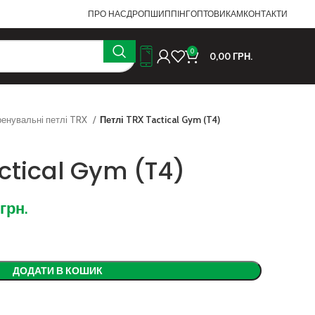
ПРО НАС
ДРОПШИППІНГ
ОПТОВИКАМ
КОНТАКТИ
0
0,00
ГРН.
ренувальні петлі TRX
Петлі TRX Tactical Gym (T4)
actical Gym (T4)
грн.
ДОДАТИ В КОШИК