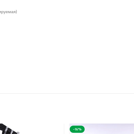
лируемая)
-16%