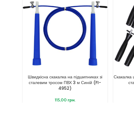
Швидкісна скакалка на підшипниках зі
Скакалка 
сталевим тросом ПВХ 3 м Синій (FI-
ст
4952)
115,00
грн.