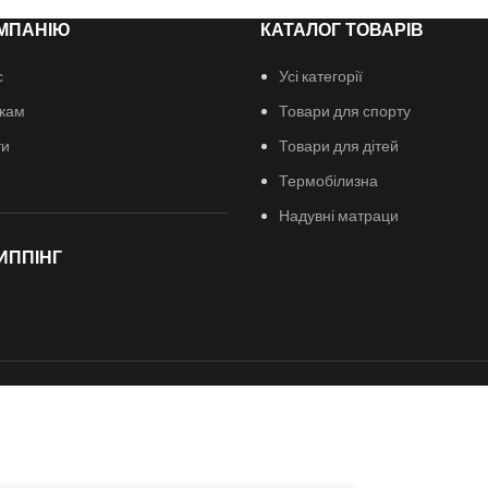
МПАНІЮ
КАТАЛОГ ТОВАРІВ
с
Усі категорії
кам
Товари для спорту
ти
Товари для дітей
Термобілизна
Надувні матраци
ИППІНГ