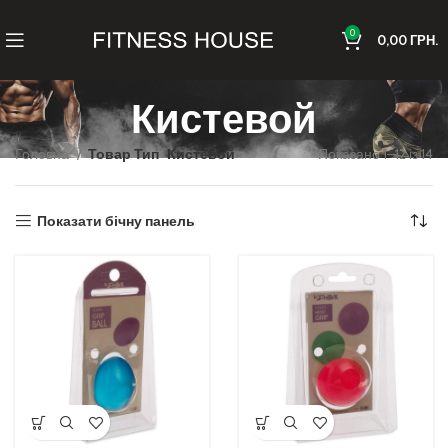
0
0,00
ГРН.
Кистевой
Головна
Товар Тип
Кистевой
Показано 1–12 із 14
Показати бічну панель