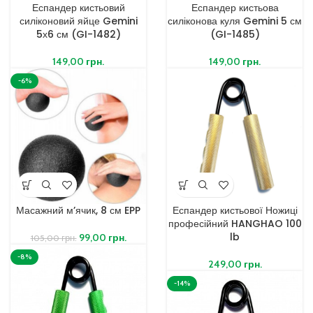
Еспандер кистьовий
Еспандер кистьова
силіконовий яйце Gemini
силіконова куля Gemini 5 см
5х6 см (GI-1482)
(GI-1485)
149,00
грн.
149,00
грн.
-6%
Масажний м’ячик, 8 см EPP
Еспандер кистьової Ножиці
професійний HANGHAO 100
lb
99,00
грн.
105,00
грн.
-8%
249,00
грн.
-14%