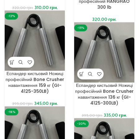
професійний HANGHAO
300 lb
310,00
грн.
320,00
грн.
-13%
320,00
грн.
-15%
Еспандер кистьовий Ножиці
професійний Bone Crusher
навантаження 159 кг (GI-
Еспандер кистьовий Ножиці
4125-350LB)
професійний Bone Crusher
навантаження 136 кг (GI-
4125-300LB)
345,00
грн.
395,00
грн.
-18%
335,00
грн.
395,00
грн.
-20%