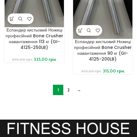
Еспандер кистьовий Ножиці
професійний Bone Crusher
навантаження 113 кг (GI-
Еспандер кистьовий Ножиці
4125-250LB)
професійний Bone Crusher
навантаження 90 кг (GI-
4125-200LB)
325,00
грн.
395,00
грн.
315,00
грн.
395,00
грн.
1
2
→