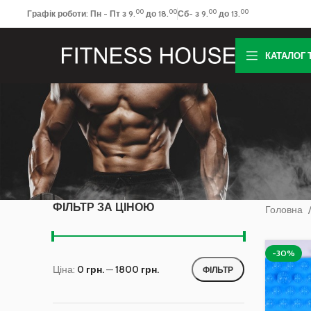
00
00
00
00
Графік роботи: Пн - Пт з 9.
до 18.
Сб- з 9.
до 13.
КАТАЛОГ 
ФІЛЬТР ЗА ЦІНОЮ
Головна
-30%
Ціна:
0 грн.
—
1800 грн.
ФІЛЬТР