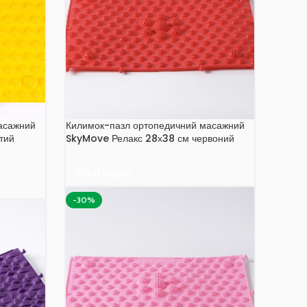
асажний
Килимок-пазл ортопедичний масажний
тий
SkyMove Релакс 28х38 см червоний
ЧИТАТИ ДАЛІ
-30%