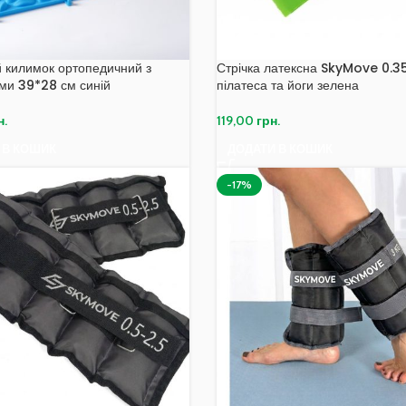
 килимок ортопедичний з
Стрічка латексна SkyMove 0.3
ми 39*28 см синій
пілатеса та йоги зелена
н.
119,00
грн.
 В КОШИК
ДОДАТИ В КОШИК
-17%