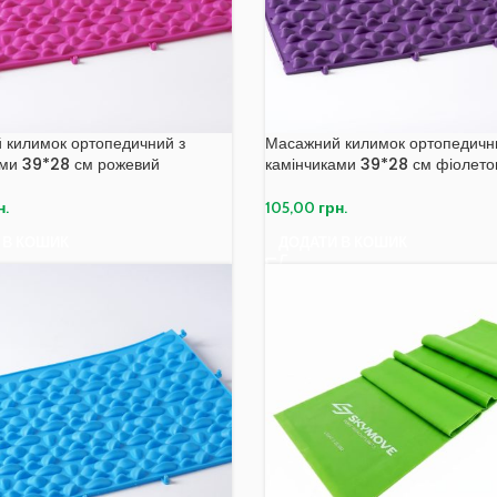
 килимок ортопедичний з
Масажний килимок ортопедичн
ами 39*28 см рожевий
камінчиками 39*28 см фіолето
н.
105,00
грн.
 В КОШИК
ДОДАТИ В КОШИК