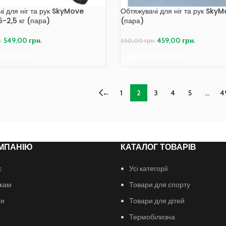
і для ніг та рук SkyMove
Обтяжувачі для ніг та рук SkyM
5-2,5 кг (пара)
(пара)
549,00
грн.
459,00
грн.
.
550,00
грн.
 В КОШИК
ДОДАТИ В КОШИК
←
1
2
3
4
5
…
4
МПАНІЮ
КАТАЛОГ ТОВАРІВ
с
Усі категорії
кам
Товари для спорту
ти
Товари для дітей
Термобілизна