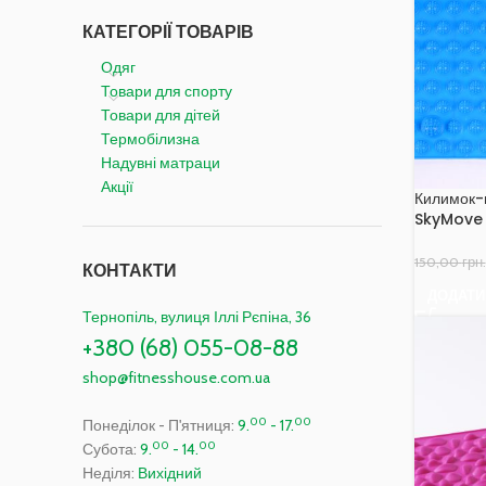
КАТЕГОРІЇ ТОВАРІВ
Одяг
Товари для спорту
Товари для дітей
Термобілизна
Надувні матраци
Акції
Килимок-
SkyMove 
150,00
грн.
КОНТАКТИ
ДОДАТИ
Тернопіль, вулиця Іллі Рєпіна, 36
+380 (68) 055-08-88
shop@fitnesshouse.com.ua
00
00
Понеділок - П'ятниця:
9.
- 17.
00
00
Субота:
9.
- 14.
Неділя:
Вихідний