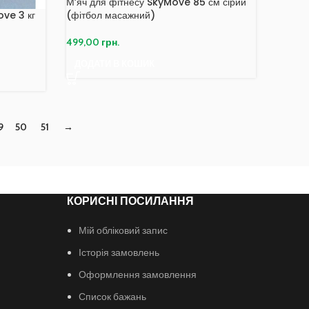
М’яч для фітнесу SkyMove 85 см сірий
ove 3 кг
(фітбол масажний)
499,00
грн.
ДОДАТИ В КОШИК
9
50
51
→
КОРИСНІ ПОСИЛАННЯ
Мій обліковий запис
Історія замовлень
Оформлення замовлення
Список бажань