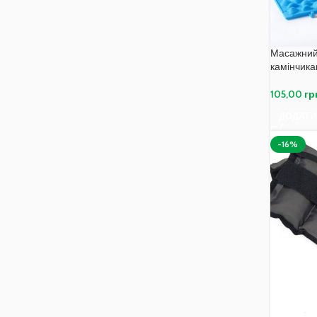
Масажний
камінчика
105,00
гр
ДОДАТИ
-16%