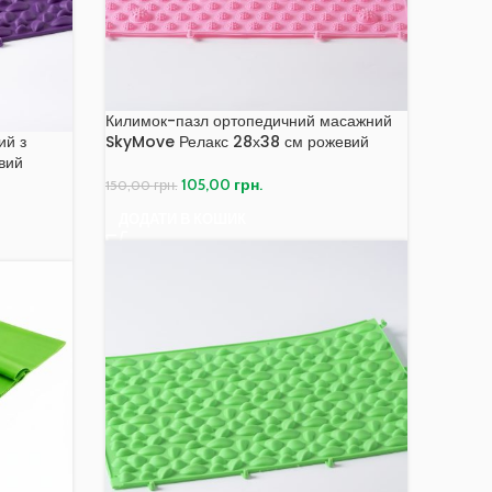
Килимок-пазл ортопедичний масажний
ий з
SkyMove Релакс 28х38 см рожевий
вий
105,00
грн.
150,00
грн.
ДОДАТИ В КОШИК