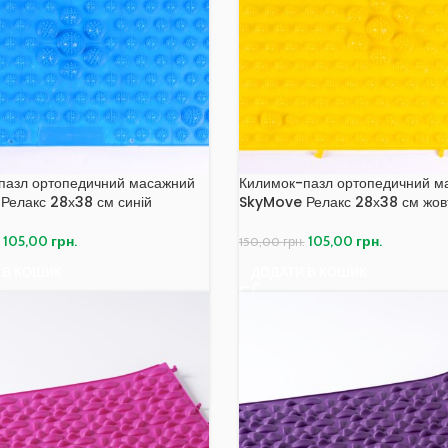
пазл ортопедичний масажний
Килимок-пазл ортопедичний м
Релакс 28х38 см синій
SkyMove Релакс 28х38 см жов
105,00
грн.
105,00
грн.
150,00
грн.
 В КОШИК
ДОДАТИ В КОШИК