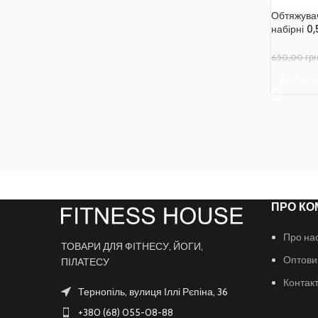
Обтяжувач
набірні 0,
650,00
грн
ДОДАТИ
ПРО КО
Про на
ТОВАРИ ДЛЯ ФІТНЕСУ, ЙОГИ,
Оптови
ПІЛАТЕСУ
Контак
Тернопіль, вулиця Іллі Рєпіна, 36
+380 (68) 055-08-88