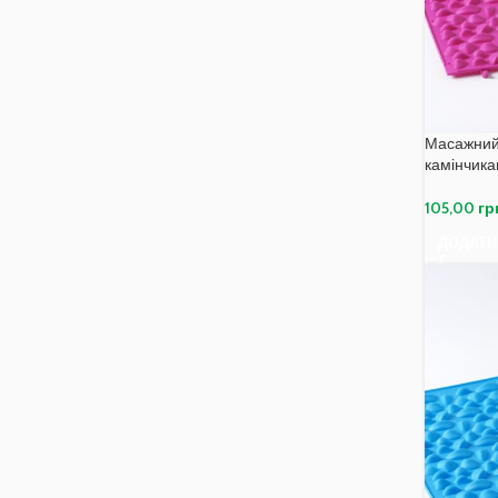
Масажний
камінчик
105,00
гр
ДОДАТИ