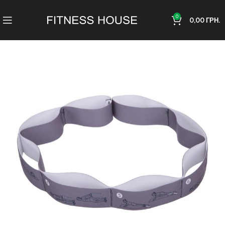
0
0,00
ГРН.