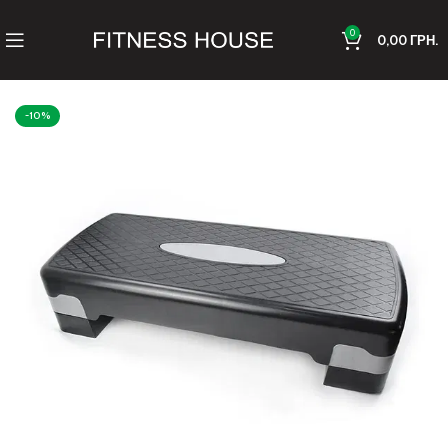
0
0,00
ГРН.
-10%