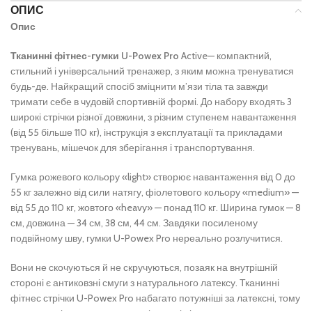
ОПИС
Опис
Тканинні фітнес-гумки U-Powex Pro
Active— компактний,
стильний і універсальний тренажер, з яким можна тренуватися
будь-де. Найкращий спосіб зміцнити м’язи тіла та завжди
тримати себе в чудовій спортивній формі. До набору входять 3
широкі стрічки різної довжини, з різним ступенем навантаження
(від 55 більше 110 кг), інструкція з експлуатації та прикладами
тренувань, мішечок для зберігання і транспортування.
Гумка рожевого кольору «light» створює навантаження від 0 до
55 кг залежно від сили натягу, фіолетового кольору «medium» —
від 55 до 110 кг, жовтого «heavy» — понад 110 кг. Ширина гумок — 8
см, довжина — 34 см, 38 см, 44 см. Завдяки посиленому
подвійному шву, гумки U-Powex Pro нереально розлучитися.
Вони не скочуються й не скручуються, позаяк на внутрішній
стороні є антиковзні смуги з натурального латексу. Тканинні
фітнес стрічки U-Powex Pro набагато потужніші за латексні, тому