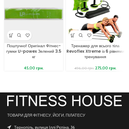
Поштучно! Оригінал Фітнес-
Тренажер для всього тіла
гумки U-powex Зелений 3.5
Revoflex Xtreme із 6 рівнями
кг
тренування
45,00
грн.
275,00
грн.
496,00
грн.
ТОВАРИ ДЛЯ ФІТНЕСУ, ЙОГИ, ПІЛАТЕСУ
Тернопіль, вулиця Іллі Рєпіна, 36