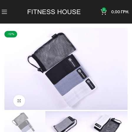
0
0,00
ГРН.
-12%
Клацніть, щоб збільшити