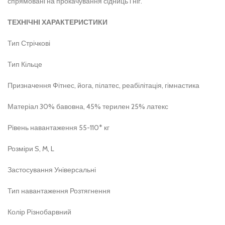
спрямовані на прокачування сідниць і ніг.
ТЕХНІЧНІ ХАРАКТЕРИСТИКИ
Тип Стрічкові
Тип Кільце
Призначення Фітнес, йога, пілатес, реабілітація, гімнастика
Матеріал 30% бавовна, 45% терилен 25% латекс
Рівень навантаження 55-110* кг
Розміри S, M, L
Застосування Універсальні
Тип навантаження Розтягнення
Колір Різнобарвний