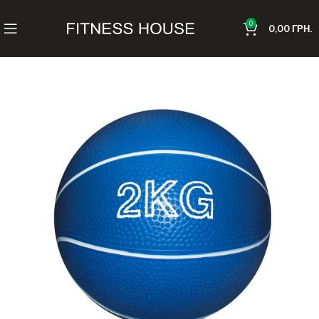
0
0,00
ГРН.