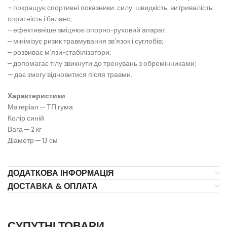
– покращує спортивні показники: силу, швидкість, витривалість,
спритність і баланс;
– ефективніше зміцнює опорно-руховий апарат;
– мінімізує ризик травмування зв’язок і суглобів;
– розвиває м’язи-стабілізатори;
– допомагає тілу звикнути до тренувань з обремінниками;
— дає змогу відновитися після травми.
Характеристики
Матеріал — ТП гума
Колір синій
Вага — 2 кг
Діаметр — 13 см
ДОДАТКОВА ІНФОРМАЦІЯ
ДОСТАВКА & ОПЛАТА
СУПУТНІ ТОВАРИ