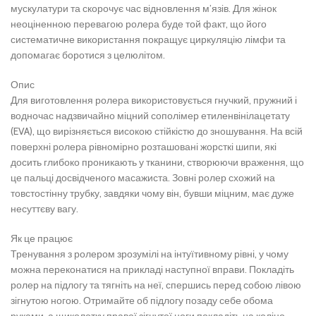
мускулатури та скорочує час відновлення м’язів. Для жінок
неоціненною перевагою ролера буде той факт, що його
систематичне використання покращує циркуляцію лімфи та
допомагає боротися з целюлітом.
Опис
Для виготовлення ролера використовується гнучкий, пружний і
водночас надзвичайно міцний сополімер етиленвінілацетату
(EVA), що вирізняється високою стійкістю до зношування. На всій
поверхні ролера рівномірно розташовані жорсткі шипи, які
досить глибоко проникають у тканини, створюючи враження, що
це пальці досвідченого масажиста. Зовні ролер схожий на
товстостінну трубку, завдяки чому він, бувши міцним, має дуже
несуттєву вагу.
Як це працює
Тренування з ролером зрозумілі на інтуїтивному рівні, у чому
можна переконатися на прикладі наступної вправи. Покладіть
ролер на підлогу та тягніть на неї, спершись перед собою лівою
зігнутою ногою. Отримайте об підлогу позаду себе обома
руками, а щиколотку правої зігнутої ноги покладіть на коліно