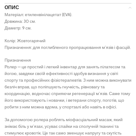
ОПИС
Матеріал: етиленвінілацетат (EVA).
Довжина: 30 см.
Діаметр: 9 см.
Колір: Жовтогарячий
Призначення: для поглибленого пропрацювання м’язів і фасцій.
Призначення
Ролер — це простий і легкий інвентар для занять пілатесом та
йогою, завдяки своїй ефективності здобув визнання у світі
спорту та професійних фізіотерапевтів. З ним можна виконувати
безліч вправ, що поліпшують гнучкість, рівновагу та
координацію, водночас сприяючи регенерації м’язів. Саме тому
його використовують і новачки, і ветерани спорту, поготів, що
робити з ним можна вдома, у спортзалі або навіть в офісі.
За допомогою ролера роблять міофасціальний масаж, який
знімає біль у м’язах, усуває спайки на сполучній тканині та
стимулює кровотік. Це так само зменшує напругу та скутість