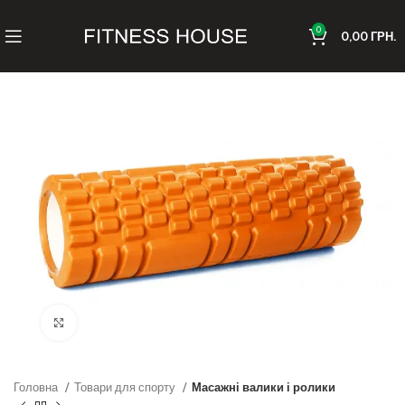
0
0,00
ГРН.
Клацніть, щоб збільшити
Головна
Товари для спорту
Масажні валики і ролики