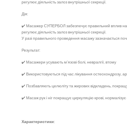
регулює діяльність залоз внутрішньої секреції.
Дія:
✔️ Масажер СУПЕРБОЛ забезпечує правильний вплив на бі
регулює діяльність залоз внутрішньої секреції.
У разі правильного проведення масажу зазначається поче
Результат:
✔️ Масажери усувають м’язові болі, невралгії, втому
✔️ Використовуються під час лікування остеохондрозу, ар
✔️ Позбавляють целюліту та жирових відкладень, покращу
✔️ Масаж рук і ніг покращує циркуляцію крові, нормалізує
Характеристики: