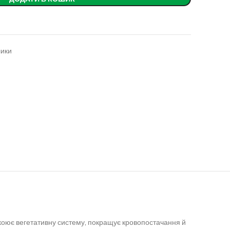
лики
окоює вегетативну систему, покращує кровопостачання й