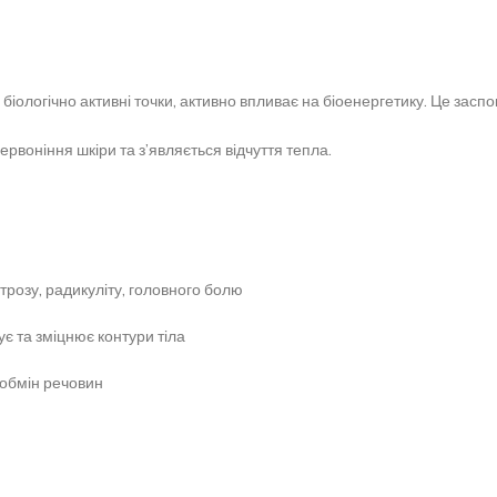
ологічно активні точки, активно впливає на біоенергетику. Це засп
рвоніння шкіри та з’являється відчуття тепла.
трозу, радикуліту, головного болю
є та зміцнює контури тіла
 обмін речовин