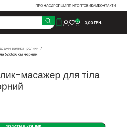
ПРО НАС
ДРОПШИППІНГ
ОПТОВИКАМ
КОНТАКТИ
0
0,00
ГРН.
асажні валики і ролики
ла 52х6х6 см чорний
лик-масажер для тіла
орний
ДОДАТИ В КОШИК