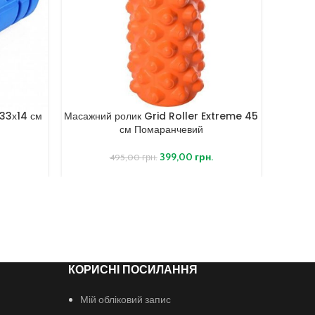
 33х14 см
Масажний ролик Grid Roller Extreme 45
Масажни
см Помаранчевий
плос
.
399,00
грн.
495,00
грн.
КОРИСНІ ПОСИЛАННЯ
Мій обліковий запис