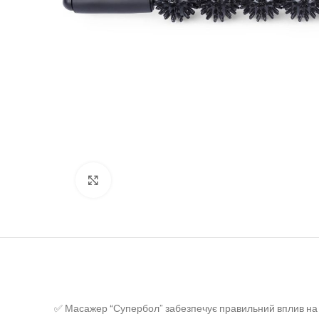
Клацніть, щоб збільшити
✅ Масажер “Супербол” забезпечує правильний вплив на бі