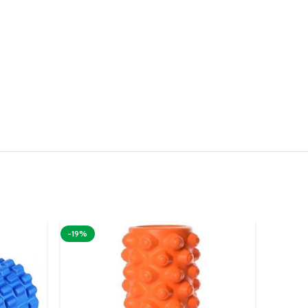
-19%
-1%