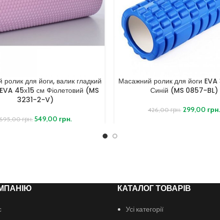
 ролик для йоги, валик гладкий
Масажний ролик для йоги EVA
 EVA 45х15 см Фіолетовий (MS
Синій (MS 0857-BL)
3231-2-V)
299,00
грн
426,00
грн.
549,00
грн.
695,00
грн.
МПАНІЮ
КАТАЛОГ ТОВАРІВ
с
Усі категорії