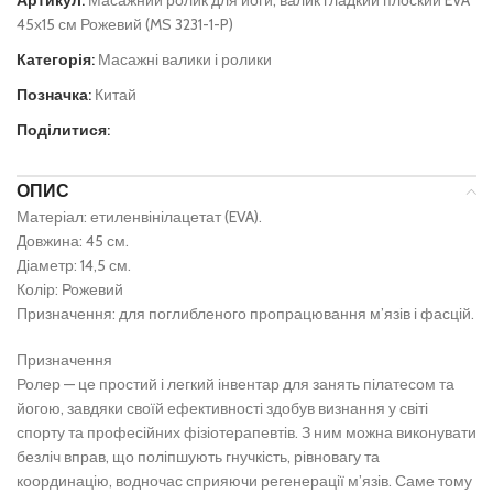
Артикул:
Масажний ролик для йоги, валик гладкий плоский EVA
45х15 см Рожевий (MS 3231-1-P)
Категорія:
Масажні валики і ролики
Позначка:
Китай
Поділитися:
ОПИС
Матеріал: етиленвінілацетат (EVA).
Довжина: 45 см.
Діаметр: 14,5 см.
Колір: Рожевий
Призначення: для поглибленого пропрацювання м’язів і фасцій.
Призначення
Ролер — це простий і легкий інвентар для занять пілатесом та
йогою, завдяки своїй ефективності здобув визнання у світі
спорту та професійних фізіотерапевтів. З ним можна виконувати
безліч вправ, що поліпшують гнучкість, рівновагу та
координацію, водночас сприяючи регенерації м’язів. Саме тому