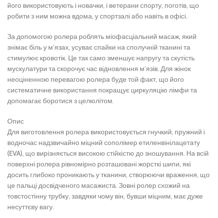
його використовують і новачки, і ветерани спорту, поготів, що
робити з ним можна вдома, у спортзалі або навіть в офісі.
За допомогою ролера роблять міофасціальний масаж, який
знімає біль у м’язах, усуває спайки на сполучній тканині та
стимулює кровотік. Це так само зменшує напругу та скутість
мускулатури та скорочує час відновлення м’язів. Для жінок
неоціненною перевагою ролера буде той факт, що його
систематичне використання покращує циркуляцію лімфи та
допомагає боротися з целюлітом.
Опис
Для виготовлення ролера використовується гнучкий, пружний і
водночас надзвичайно міцний сополімер етиленвінілацетату
(EVA), що вирізняється високою стійкістю до зношування. На всій
поверхні ролера рівномірно розташовані жорсткі шипи, які
досить глибоко проникають у тканини, створюючи враження, що
це пальці досвідченого масажиста. Зовні ролер схожий на
товстостінну трубку, завдяки чому він, бувши міцним, має дуже
несуттєву вагу.