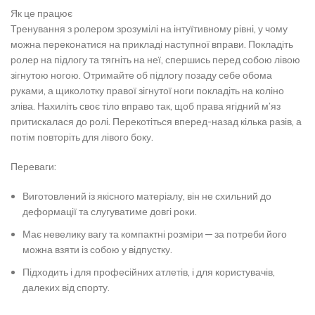
Як це працює
Тренування з ролером зрозумілі на інтуїтивному рівні, у чому
можна переконатися на прикладі наступної вправи. Покладіть
ролер на підлогу та тягніть на неї, спершись перед собою лівою
зігнутою ногою. Отримайте об підлогу позаду себе обома
руками, а щиколотку правої зігнутої ноги покладіть на коліно
зліва. Нахиліть своє тіло вправо так, щоб права ягідний м’яз
притискалася до ролі. Перекотіться вперед-назад кілька разів, а
потім повторіть для лівого боку.
Переваги:
Виготовлений із якісного матеріалу, він не схильний до
деформації та слугуватиме довгі роки.
Має невелику вагу та компактні розміри — за потреби його
можна взяти із собою у відпустку.
Підходить і для професійних атлетів, і для користувачів,
далеких від спорту.