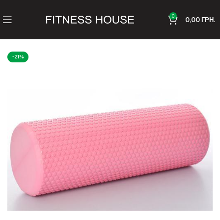
0
0,00
ГРН.
-21%