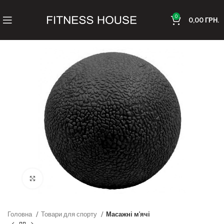
0
0,00
ГРН.
Клацніть, щоб збільшити
Головна
Товари для спорту
Масажні м'ячі