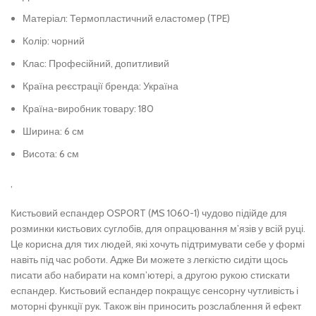
Матеріал: Термопластичний еластомер (TPE)
Колір: чорний
Клас: Професійний, допитливий
Країна реєстрації бренда: Україна
Країна-виробник товару: 180
Ширина: 6 см
Висота: 6 см
,
Кистьовий еспандер OSPORT (MS 1060-1) чудово підійде для
розминки кистьових суглобів, для опрацювання м’язів у всій руці.
Це корисна для тих людей, які хочуть підтримувати себе у формі
навіть під час роботи. Адже Ви можете з легкістю сидіти щось
писати або набирати на комп’ютері, а другою рукою стискати
еспандер. Кистьовий еспандер покращує сенсорну чутливість і
моторні функції рук. Також він приносить розслаблення й ефект