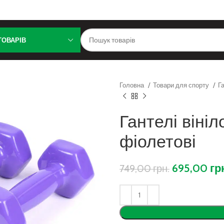
ТОВАРІВ
Головна
Товари для спорту
Г
Гантелі вініл
фіолетові
695,00
гр
749,00
грн.