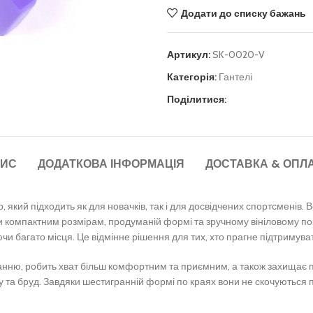
Додати до списку бажань
Артикул:
SK-0020-V
Категорія:
Гантелі
ити
Поділитися:
ИС
ДОДАТКОВА ІНФОРМАЦІЯ
ДОСТАВКА & ОПЛ
, який підходить як для новачків, так і для досвідчених спортсменів
дяки компактним розмірам, продуманій формі та зручному вініловому п
аючи багато місця. Це відмінне рішення для тих, хто прагне підтримув
занню, робить хват більш комфортним та приємним, а також захищає пі
у та бруд. Завдяки шестигранній формі по краях вони не скочуються п