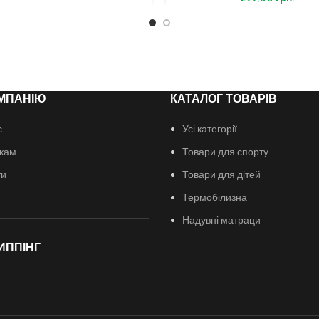
МПАНІЮ
КАТАЛОГ ТОВАРІВ
с
Усі категорії
кам
Товари для спорту
ти
Товари для дітей
Термобілизна
Надувні матраци
ИППІНГ