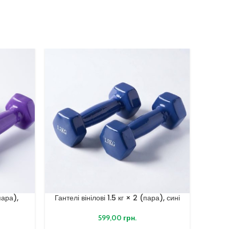
-11%
пара),
Гантелі вінілові 1.5 кг × 2 (пара), сині
Ганте
599,00
грн.