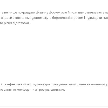
ть не лише покращити фізичну форму, але й позитивно впливають на 
прави з гантелями допоможуть боротися зі стресом і підвищити життє
а рівня підготовки.
ний та ефективний інструмент для тренувань, який стане незамінним
жне заняття комфортним і результативним.