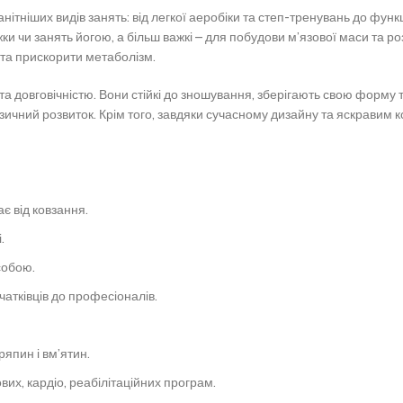
ітніших видів занять: від легкої аеробіки та степ-тренувань до функ
жки чи занять йогою, а більш важкі – для побудови м’язової маси та 
та прискорити метаболізм.
та довговічністю. Вони стійкі до зношування, зберігають свою форму 
зичний розвиток. Крім того, завдяки сучасному дизайну та яскравим к
є від ковзання.
.
собою.
очатківців до професіоналів.
япин і вм’ятин.
их, кардіо, реабілітаційних програм.