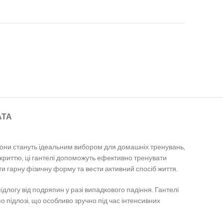
АТА
. Вони стануть ідеальним вибором для домашніх тренувань,
окриттю, ці гантелі допоможуть ефективно тренувати
ати гарну фізичну форму та вести активний спосіб життя.
длогу від подряпин у разі випадкового падіння. Гантелі
о підлозі, що особливо зручно під час інтенсивних