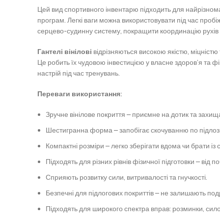
Цей вид спортивного інвентарю підходить для найрізноман
програм. Легкі ваги можна використовувати під час пробі
серцево-судинну систему, покращити координацію рухів 
Гантелі вінілові
відрізняються високою якістю, міцністю 
Це робить їх чудовою інвестицією у власне здоров’я та фі
настрій під час тренувань.
Переваги використання:
Зручне вінілове покриття – приємне на дотик та захища
Шестигранна форма – запобігає скочуванню по підлозі
Компактні розміри – легко зберігати вдома чи брати із 
Підходять для різних рівнів фізичної підготовки – від п
Сприяють розвитку сили, витривалості та гнучкості.
Безпечні для підлогових покриттів – не залишають подр
Підходять для широкого спектра вправ: розминки, силов