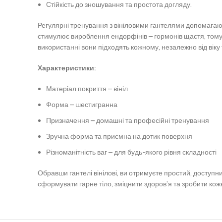
Стійкість до зношування та простота догляду.
Регулярні тренування з вініловими гантелями допомагаю
стимулює вироблення ендорфінів – гормонів щастя, тому в
використанні вони підходять кожному, незалежно від віку т
Характеристики:
Матеріал покриття – вініл
Форма – шестигранна
Призначення – домашні та професійні тренування
Зручна форма та приємна на дотик поверхня
Різноманітність ваг – для будь-якого рівня складності
Обравши гантелі вінілові, ви отримуєте простий, доступ
сформувати гарне тіло, зміцнити здоров’я та зробити ко