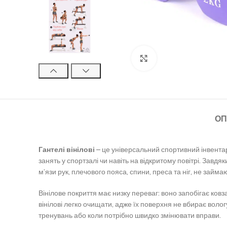
Клацніть, щоб збільш
ОП
Гантелі вінілові
– це універсальний спортивний інвентар
занять у спортзалі чи навіть на відкритому повітрі. Зав
м’язи рук, плечового пояса, спини, преса та ніг, не займ
Вінілове покриття має низку переваг: воно запобігає ков
вінілові легко очищати, адже їх поверхня не вбирає волог
тренувань або коли потрібно швидко змінювати вправи.