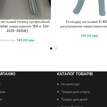
 кистьовий Ножиці професійний
Еспандер кистьовий 5-60 
sher навантаження 159 кг (GI-
регульованим навантаженням
4125-350LB)
149,00
грн.
345,00
грн.
395,00
грн.
МПАНІЮ
КАТАЛОГ ТОВАРІВ
с
Усі категорії
кам
Товари для спорту
ти
Товари для дітей
Термобілизна