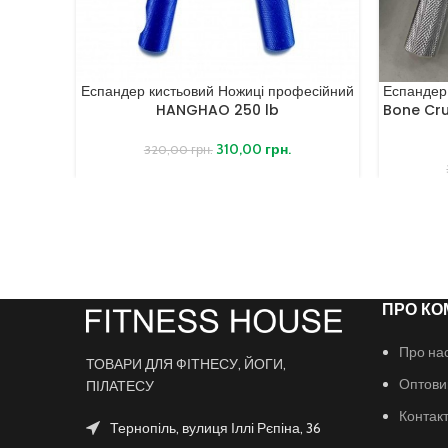
Еспандер кистьовий Ножиці професійний
Еспандер
HANGHAO 250 lb
Bone Cru
310,00
грн.
320,00
грн.
ПРО КО
Про на
ТОВАРИ ДЛЯ ФІТНЕСУ, ЙОГИ,
Оптови
ПІЛАТЕСУ
Контак
Тернопіль, вулиця Іллі Рєпіна, 36