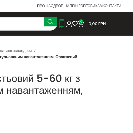
ПРО НАС
ДРОПШИППІНГ
ОПТОВИКАМ
КОНТАКТИ
0
0,00
ГРН.
истьові еспандери
регульованим навантаженням, Оранжевий
тьовий 5-60 кг з
м навантаженням,