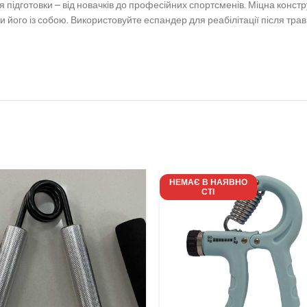
я підготовки – від новачків до професійних спортсменів.
Міцна констр
и його із собою.
Використовуйте еспандер для реабілітації після тра
НЕМАЄ В НАЯВНО
СТІ