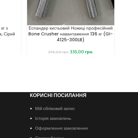
кг з
Еспандер кистьовий Ножиці професійний
Кистьов
, Сірий
Bone Crusher навантаження 136 кг (GI-
4125-300LB)
335,00
грн.
395,00
грн.
КОРИСНІ ПОСИЛАННЯ
Мій обліковий запис
Історія замовлень
Оформлення замовлення
Список бажань