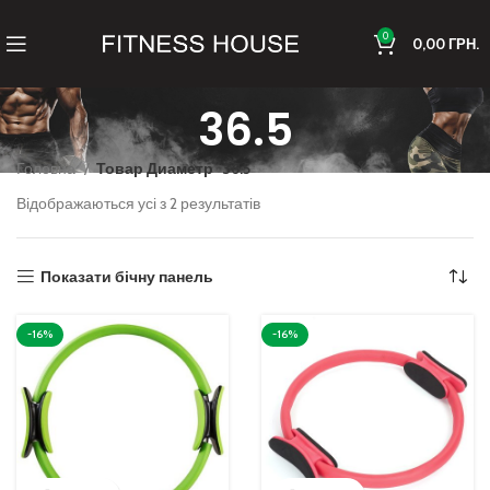
0
0,00
ГРН.
36.5
Головна
Товар Диаметр
36.5
Відображаються усі з 2 результатів
Показати бічну панель
-16%
-16%