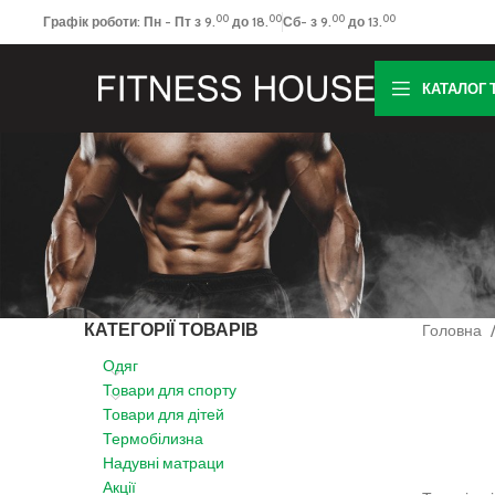
00
00
00
00
Графік роботи: Пн - Пт з 9.
до 18.
Сб- з 9.
до 13.
КАТАЛОГ 
КАТЕГОРІЇ ТОВАРІВ
Головна
Одяг
Товари для спорту
Товари для дітей
Термобілизна
Надувні матраци
Акції