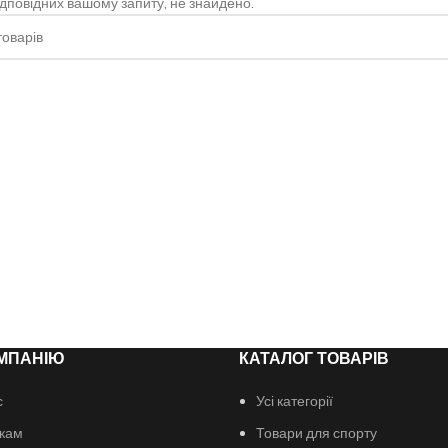
відповідних вашому запиту, не знайдено.
МПАНІЮ
КАТАЛОГ ТОВАРІВ
с
Усі категорії
кам
Товари для спорту