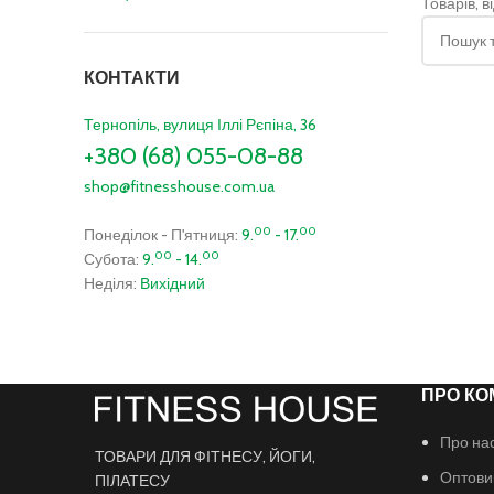
Товарів, 
КОНТАКТИ
Тернопіль, вулиця Іллі Рєпіна, 36
+380 (68) 055-08-88
shop@fitnesshouse.com.ua
00
00
Понеділок - П'ятниця:
9.
- 17.
00
00
Субота:
9.
- 14.
Неділя:
Вихідний
ПРО КО
Про на
ТОВАРИ ДЛЯ ФІТНЕСУ, ЙОГИ,
Оптови
ПІЛАТЕСУ