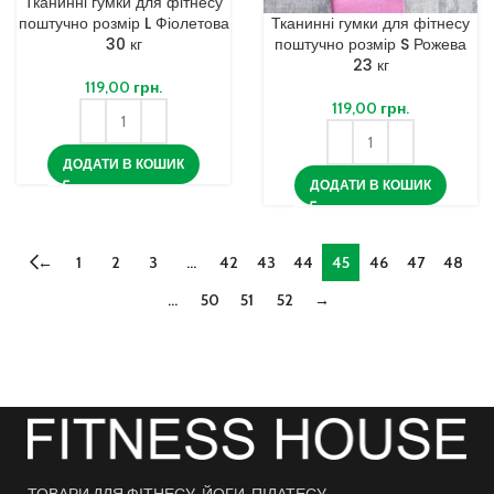
Тканинні гумки для фітнесу
поштучно розмір L Фіолетова
Тканинні гумки для фітнесу
30 кг
поштучно розмір S Рожева
23 кг
119,00
грн.
119,00
грн.
ДОДАТИ В КОШИК
ДОДАТИ В КОШИК
←
1
2
3
…
42
43
44
45
46
47
48
…
50
51
52
→
ТОВАРИ ДЛЯ ФІТНЕСУ, ЙОГИ, ПІЛАТЕСУ