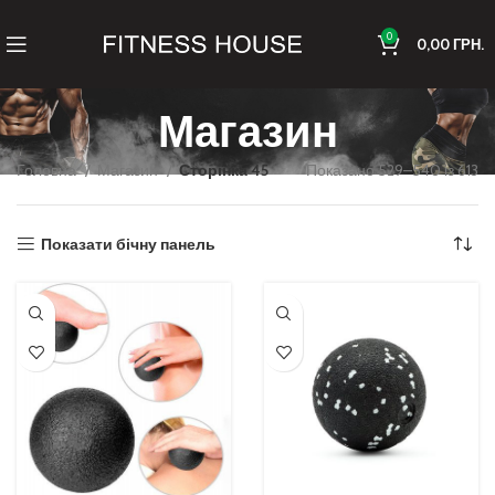
0
0,00
ГРН.
Магазин
Головна
Магазин
Сторінка 45
Показано 529–540 із 613
Показати бічну панель